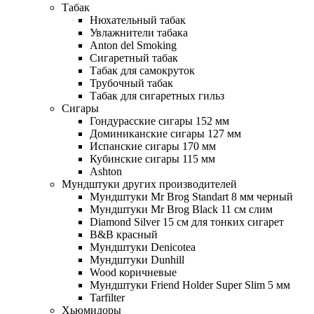
Табак
Нюхательный табак
Увлажнители табака
Anton del Smoking
Сигаретный табак
Табак для самокруток
Трубочный табак
Табак для сигаретных гильз
Сигары
Гондурасские сигары 152 мм
Доминиканские сигары 127 мм
Испанские сигары 170 мм
Кубинские сигары 115 мм
Ashton
Мундштуки других производителей
Мундштуки Mr Brog Standart 8 мм черный
Мундштуки Mr Brog Black 11 см слим
Diamond Silver 15 см для тонких сигарет
B&B красный
Мундштуки Denicotea
Мундштуки Dunhill
Wood коричневые
Мундштуки Friend Holder Super Slim 5 мм
Tarfilter
Хьюмидоры