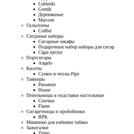
Lubinski
Gentili
Деревянные
Marconi
Гильотины
Colibri
Сиграные наборы
Сигарные шкафы
Подарочные набор наборы для сигар
Cigar ejector
Портсигары
Angelo
Кисеты
Сумки и чехлы Pipe
Тамперы
Passatore
House
Пепельницы и подставки настольные
Спички
Flame
Сигаретницы и пробойники
BPK
Машинки для набивки табака
Зажигалки
Zippo