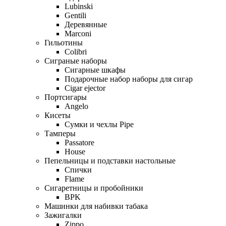
Lubinski
Gentili
Деревянные
Marconi
Гильотины
Colibri
Сиграные наборы
Сигарные шкафы
Подарочные набор наборы для сигар
Cigar ejector
Портсигары
Angelo
Кисеты
Сумки и чехлы Pipe
Тамперы
Passatore
House
Пепельницы и подставки настольные
Спички
Flame
Сигаретницы и пробойники
BPK
Машинки для набивки табака
Зажигалки
Zippo