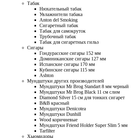
Табак
Нюхательный табак
Увлажнители табака
Anton del Smoking
Сигаретный табак
Табак для самокруток
Трубочный табак
Табак для сигаретных гильз
Сигары
Гондурасские сигары 152 мм
Доминиканские сигары 127 мм
Испанские сигары 170 мм
Кубинские сигары 115 мм
Ashton
Мундштуки других производителей
Мундштуки Mr Brog Standart 8 мм черный
Мундштуки Mr Brog Black 11 см слим
Diamond Silver 15 см для тонких сигарет
B&B красный
Мундштуки Denicotea
Мундштуки Dunhill
Wood коричневые
Мундштуки Friend Holder Super Slim 5 мм
Tarfilter
Хьюмидоры